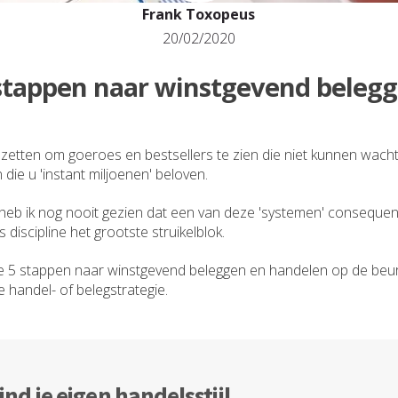
Frank Toxopeus
20/02/2020
stappen naar winstgevend beleg
e zetten om goeroes en bestsellers te zien die niet kunnen wac
die u 'instant miljoenen' beloven.
n heb ik nog nooit gezien dat een van deze 'systemen' conseque
 discipline het grootste struikelblok.
 we 5 stappen naar winstgevend beleggen en handelen op de beu
e handel- of belegstrategie.
ind je eigen handelsstijl