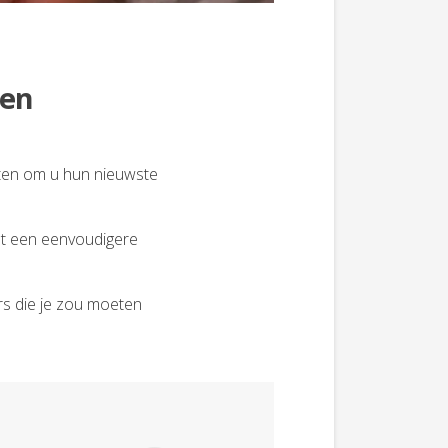
gen
hten om u hun nieuwste
nt een eenvoudigere
rs die je zou moeten