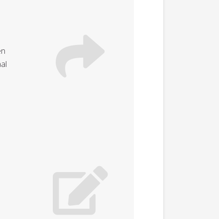
en
al