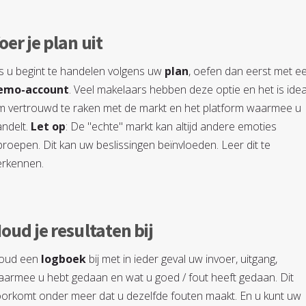
oer je plan uit
s u begint te handelen volgens uw
plan
, oefen dan eerst met e
emo-account
. Veel makelaars hebben deze optie en het is idea
m vertrouwd te raken met de markt en het platform waarmee u
ndelt.
Let op
: De "echte" markt kan altijd andere emoties
roepen. Dit kan uw beslissingen beïnvloeden. Leer dit te
erkennen.
oud je resultaten bij
oud een
logboek
bij met in ieder geval uw invoer, uitgang,
armee u hebt gedaan en wat u goed / fout heeft gedaan. Dit
orkomt onder meer dat u dezelfde fouten maakt. En u kunt uw