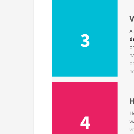
V
Al
3
d
o
ha
op
h
H
H
4
wa
vo