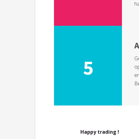
ha
A
Ge
5
o
en
B
Happy trading !