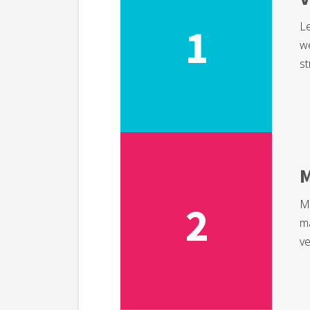
Le
1
we
st
M
M
2
ma
ve