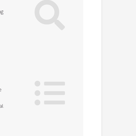
ag
e
l.