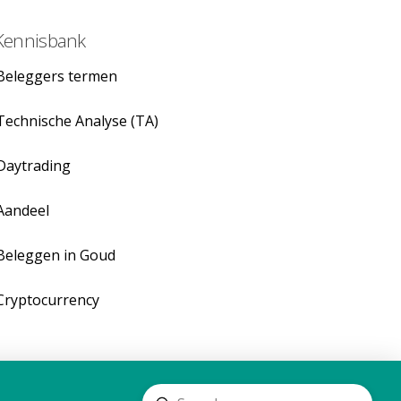
Kennisbank
Beleggers termen
Technische Analyse (TA)
Daytrading
Aandeel
Beleggen in Goud
Cryptocurrency