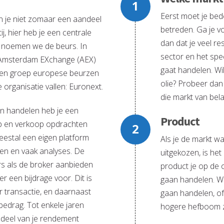
Eerst moet je bed
n je niet zomaar een aandeel
betreden. Ga je v
j, hier heb je een centrale
dan dat je veel r
t noemen we de beurs. In
sector en het spec
Amsterdam EXchange (AEX)
gaat handelen. Wi
een groep europese beurzen
olie? Probeer da
 organisatie vallen: Euronext.
die markt van bela
n handelen heb je een
Product
op en verkoop opdrachten
eestal een eigen platform
Als je de markt wa
eken en vaak analyses. De
uitgekozen, is het
rs als de broker aanbieden
product je op de 
ier een bijdrage voor. Dit is
gaan handelen. Wi
 transactie, en daarnaast
gaan handelen, o
bedrag. Tot enkele jaren
hogere hefboom z
 deel van je rendement