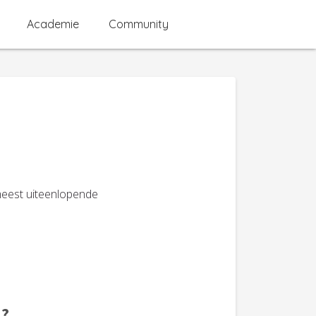
Academie
Community
meest uiteenlopende
 ?