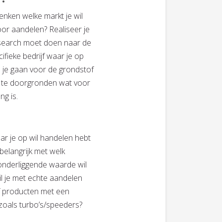
enken welke markt je wil
oor aandelen? Realiseer je
esearch moet doen naar de
ifieke bedrijf waar je op
l je gaan voor de grondstof
n te doorgronden wat voor
ng is.
ar je op wil handelen hebt
 belangrijk met welk
onderliggende waarde wil
l je met echte aandelen
f producten met een
oals turbo’s/speeders?